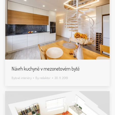
Návrh kuchyně v mezonetovém bytě
Bytové interiéry
By
redaktor
30. 11. 2019