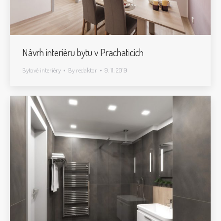
Návrh interiéru bytu v Prachaticích
Bytové interiéry
By
redaktor
9. 11. 2019