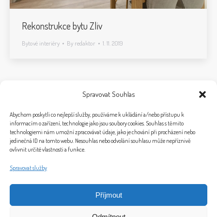
Rekonstrukce bytu Zliv
Bytové interiéry
By
redaktor
1. 11. 2019
Spravovat Souhlas
1
2
3
4
5
6
Abychom poskytli co nejlepší služby, používáme k ukládání a/nebo přístupu k
informacím o zařízení, technologie jako jsou soubory cookies. Souhlas s těmito
technologiemi nám umožní zpracovávat údaje, jako je chování při procházení nebo
jedinečná ID na tomto webu. Nesouhlas nebo odvolání souhlasu může nepříznivě
ovlivnit určité vlastnosti a funkce.
Spravovat služby
Příjmout
© 2026 Bytový design a home staging Ivet Design
Odmítnout