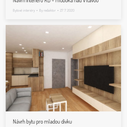
Návrh interiéru RD – Hluboká nad Vltavou
Bytové interiéry
By
redaktor
27. 7. 2020
Návrh bytu pro mladou dívku