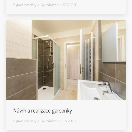
Bytové interiéry
By
redaktor
27. 7. 2020
Návrh a realizace garsonky
Bytové interiéry
By
redaktor
1. 5. 2020