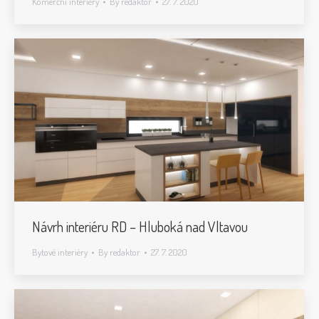
Komerční interiéry
By
redaktor
27. 7. 2020
Návrh interiéru RD – Hluboká nad Vltavou
Bytové interiéry
By
redaktor
27. 7. 2020