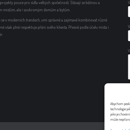
rojekty pouze pro sídla velkých společností. Stávají se běžnou a
V
ím místům, ale i soukromým domům a bytům.
uje se v moderních trendech, umí správně a zajímavě kombinovat různé
V
vně však plně respektuje přání svého klienta. Přesně podle účelu místa i
r.
V
A
Abychom poskyt
technologie ja
jako je chován
může nepřízniv