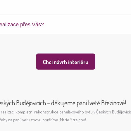
realizace přes Vás?
Chci návrh interiéru
– děkujeme paní Ivetě Březinové!
nstrukce panelákového bytu v Českých Budějovicích. Výsledek je skvělý a v
brátíme. Marie Strejcová