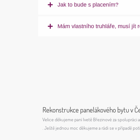
Jak to bude s placením?
Mám vlastního truhláře, musí jít 
konstrukce panelákového bytu v Českých Budějovicích 
ice děkujeme paní Ivetě Březinové za spolupráci a realizaci kompletní reko
eště jednou moc děkujeme a rádi se v případě potřeby na paní Ivetu znovu o