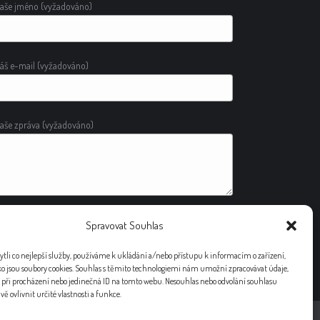
aše jméno (vyžadováno)
áš e-mail (vyžadováno)
aše zpráva (vyžadováno)
Spravovat Souhlas
lternative:
li co nejlepší služby, používáme k ukládání a/nebo přístupu k informacím o zařízení,
ko jsou soubory cookies. Souhlas s těmito technologiemi nám umožní zpracovávat údaje,
í při procházení nebo jedinečná ID na tomto webu. Nesouhlas nebo odvolání souhlasu
ě ovlivnit určité vlastnosti a funkce.