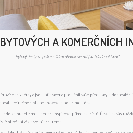
BYTOVÝCH A KOMERČNÍCH I
,,Bytový design a práce s lidmi obohacuje můj každodenní život“
teriérové designérky a jsem připravena proměnit vaše představy o dokonalém
dodala jedinečný styl a neopakovatelnou atmosféru.
u,
kde se budete moci nechat inspirovat přímo na místě. Čekají na vás ukázky
místě otevření vás brzy informujeme.
cz. Pokud vás překvapila změna názvu, vysvětlení je jednoduché – vdala jse