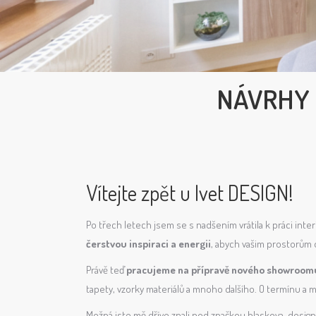
NÁVRHY 
Vítejte zpět u Ivet DESIGN!
Po třech letech jsem se s nadšením vrátila k práci in
čerstvou inspiraci a energii
, abych vašim prostorům 
Právě teď
pracujeme na přípravě nového showroom
tapety, vzorky materiálů a mnoho dalšího. O termínu a 
Možná jste mě dříve znali pod značkou hlaskova-design.