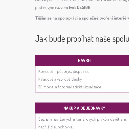
pod novým názvem
Ivet DESIGN.
Těším se na spolupráci a společné tvoření interiér
Jak bude probíhat naše spol
NÁVRH
Koncept – půdorys, dispozice
Náladové a vzorové desky
3D model a fotorealistická vizualizace
NÁKUP A OBJEDNÁVKY
Seznam navržených interiérových prvků a osvětlení,
např. židle, pohovka…