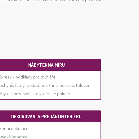
NÁBYTEK NA MÍRU
ýkresy – podklady pro truhláře
uchyně, šatny, vestavěné skříně, postele, televizní
ábytek, předsíně, stoly, dětské pokoje
DEKOROVÁNÍ A PŘEDÁNÍ INTERIÉRU
kenní dekorace
usové koberce