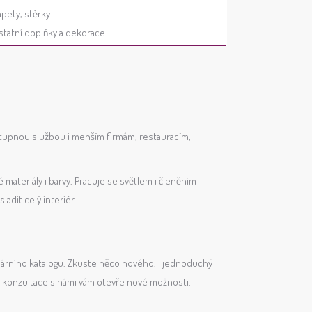
apety, stěrky
statní doplňky a dekorace
stupnou službou i menším firmám, restauracím,
ateriály i barvy. Pracuje se světlem i členěním
adit celý interiér.
ulárního katalogu. Zkuste něco nového. I jednoduchý
a konzultace s námi vám otevře nové možnosti.