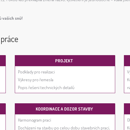
ů vašich snů!
upráce
PROJEKT
Podklady pro realizaci
V
Výkresy pro řemesla
K
Popis řešení technických detailů
n
KOORDINACE A DOZOR STAVBY
Harmonogram prací
O
Docházení na stavbu po celou dobu stavebních prací,
K