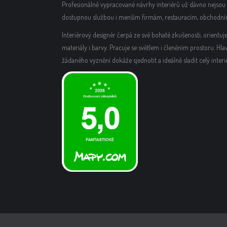
Profesionálně vypracované návrhy interiérů už dávno nejsou p
dostupnou službou i menším firmám, restauracím, obchodn
Interiérový designér čerpá ze své bohaté zkušenosti, orient
materiály i barvy. Pracuje se světlem i členěním prostoru. Hla
žádaného vyznění dokáže sjednotit a ideálně sladit celý interié