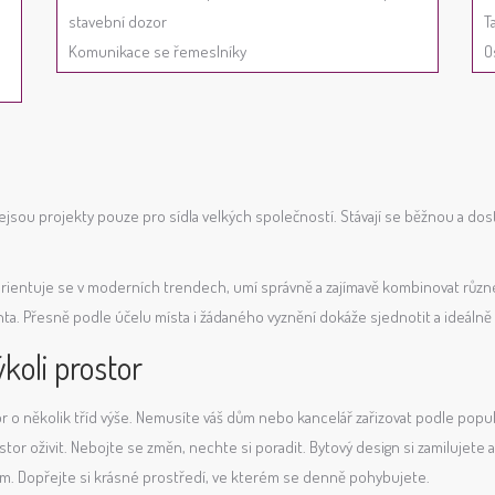
stavební dozor
T
Komunikace se řemeslníky
O
ejsou projekty pouze pro sídla velkých společností. Stávají se běžnou a do
rientuje se v moderních trendech, umí správně a zajímavě kombinovat různé m
ta. Přesně podle účelu místa i žádaného vyznění dokáže sjednotit a ideálně sl
koli prostor
or o několik tříd výše. Nemusíte váš dům nebo kancelář zařizovat podle pop
r oživit. Nebojte se změn, nechte si poradit. Bytový design si zamilujete 
m. Dopřejte si krásné prostředí, ve kterém se denně pohybujete.