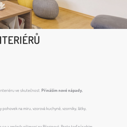
NTERIÉRŮ
 interiéru ve skutečnost.
Přináším nové nápady,
 pohovek na míru, vzorová kuchyně, vzorníky, látky,
m se a změnila příjmení na Březinová. Proto teď působím