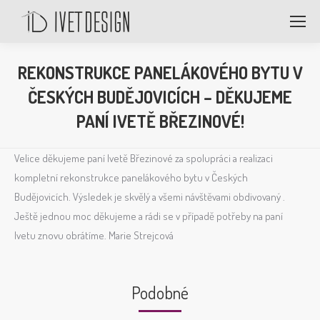
REKONSTRUKCE PANELÁKOVÉHO BYTU V
ČESKÝCH BUDĚJOVICÍCH – DĚKUJEME
PANÍ IVETĚ BŘEZINOVÉ!
Velice děkujeme paní Ivetě Březinové za spolupráci a realizaci
kompletní rekonstrukce panelákového bytu v Českých
Budějovicích. Výsledek je skvělý a všemi návštěvami obdivovaný .
Ještě jednou moc děkujeme a rádi se v případě potřeby na paní
Ivetu znovu obrátíme. Marie Strejcová
Podobné