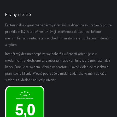
Návrhy interiérů
Profesionálně vypracované návrhy interiérů už dávno nejsou projekty pouze
pro sídla velkých společností. Stávají se běžnou a dostupnou službou i
menším firmám, restauracím, obchodním místům, ale i soukromým domům
a bytům.
Interiérový designér čerpá ze své bohaté zkušenosti, orientuje se v
moderních trendech, umí správně a zajímavě kombinovat různé materiály i
barvy. Pracuje se světlem i členěním prostoru. Hlavně však plně respektuje
přání svého klienta. Přesně podle účelu místa i žádaného vyznění dokáže
sjednotit a ideálně sladit celý interiér.