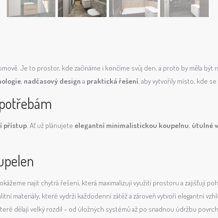
omově. Je to prostor, kde začínáme i končíme svůj den, a proto by měla být
nologie
,
nadčasový design
a
praktická řešení
, aby vytvořily místo, kde s
 potřebám
í přístup
. Ať už plánujete
elegantní minimalistickou koupelnu
,
útulné 
oupelen
ážeme najít chytrá řešení, která maximalizují využití prostoru a zajišťují p
ní materiály, které vydrží každodenní zátěž a zároveň vytvoří elegantní vzhl
eré dělají velký rozdíl – od úložných systémů až po snadnou údržbu povrch