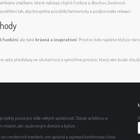
hlivými značkami, které nabízejí chytré funkce a dlouhou životnost.
světlení tak, aby koupelna působila harmonicky a podporovala relaxaci.
ohody
ě funkční
, ale také
krásná a inspirativní
. Prostor, kde najdete klid po nár
 vaše představy ve skutečnost a vytvoříme prostor, který vám bude sloužit
N
rojekty pouze pro sídla velkých společností. Stávají se běžnou a
V
ím místům, ale i soukromým domům a bytům.
uje se v moderních trendech, umí správně a zajímavě kombinovat různé