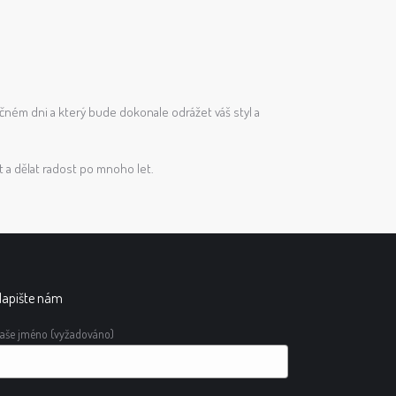
očném dni a který bude dokonale odrážet váš styl a
 a dělat radost po mnoho let.
apište nám
aše jméno (vyžadováno)