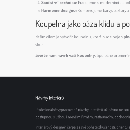
Sanitární technika:
Pracujeme s moderními a spole
Harmonie designu:
Kombinujeme barvy, textury a o
Koupelna jako oáza klidu a p
Naším cílem je vytvořit koupelnu, která bude nejen
pln
vkus.
Svěřte nám návrh vaší koupelny.
Společně proměníme
Návrhy interiérů
Profesionálně vypracované návrhy interiérů už dávno nejsou p
dostupnou službou i menším firmám, restauracím, obchodn
Interiérový designér čerpá ze své bohaté zkušenosti, orient