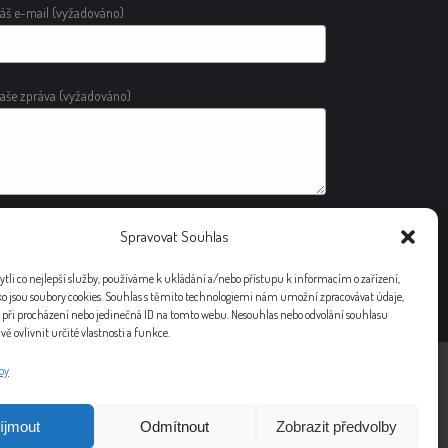
áš e-mail (vyžadováno)
aše zpráva (vyžadováno)
Spravovat Souhlas
lternative:
li co nejlepší služby, používáme k ukládání a/nebo přístupu k informacím o zařízení,
ko jsou soubory cookies. Souhlas s těmito technologiemi nám umožní zpracovávat údaje,
í při procházení nebo jedinečná ID na tomto webu. Nesouhlas nebo odvolání souhlasu
ě ovlivnit určité vlastnosti a funkce.
by
íjmout
Odmítnout
Zobrazit předvolby
ference
Certifikáty
Kontakt
Blog
Zásady cookies (EU)