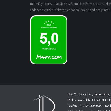
materiály i barvy. Pracuje se světlem i členěním prostoru. Hla
žádaného vyznění dokáže sjednotit a ideálně sladit celý interié
© 2026 Bytový design a home stagi
Plukovníka Malého 1856/5, 370 05
Telefon: +420 724 004 635, E-mail: