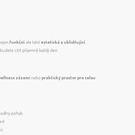
 nejen
funkční
, ale také
estetická a uklidňující
.
e budete cítit příjemně každý den.
wellness zázemí
nebo
praktický prostor pro celou
ohodlný pohyb.
ed.
ů.