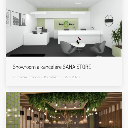
Showroom a kanceláře SANA STORE
Komerční interiéry
By
redaktor
27. 7. 2020