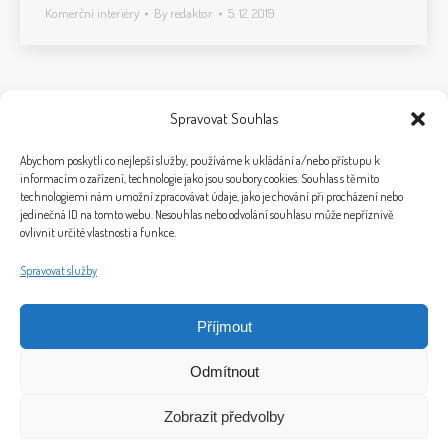
Komerční interiéry
By
redaktor
5. 12. 2019
Spravovat Souhlas
1
2
Abychom poskytli co nejlepší služby, používáme k ukládání a/nebo přístupu k
informacím o zařízení, technologie jako jsou soubory cookies. Souhlas s těmito
technologiemi nám umožní zpracovávat údaje, jako je chování při procházení nebo
jedinečná ID na tomto webu. Nesouhlas nebo odvolání souhlasu může nepříznivě
ovlivnit určité vlastnosti a funkce.
Spravovat služby
Příjmout
© 2026 Bytový design a home staging Ivet Design
Odmítnout
Plukovníka Malého 1856/5, 370 05 Č. Budějovice
Telefon: +420 724 004 635, E-mail: info@ivet-design.cz
Zobrazit předvolby
"Bytový design a práce s lidmi obohacuje můj každodenní život“ (Iveta Březinová)
Marketing by
Clocan
-
Jakubmasek.cz
.