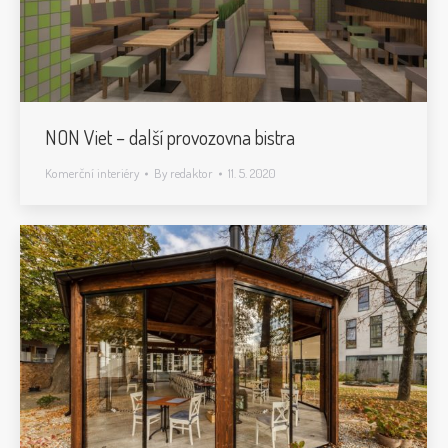
NON Viet – další provozovna bistra
Komerční interiéry
By
redaktor
11. 5. 2020