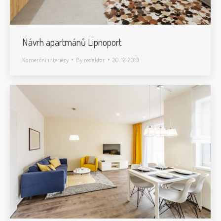
Návrh apartmánů Lipnoport
Komerční interiéry
By
redaktor
20. 12. 2019