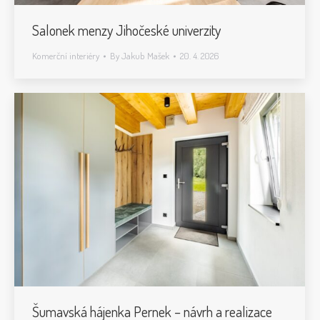
Salonek menzy Jihočeské univerzity
Komerční interiéry
By
Jakub Mašek
20. 4. 2026
Šumavská hájenka Pernek – návrh a realizace