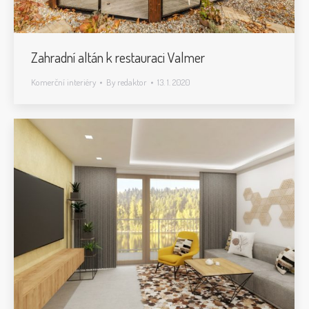
Zahradní altán k restauraci Valmer
Komerční interiéry
By
redaktor
13. 1. 2020