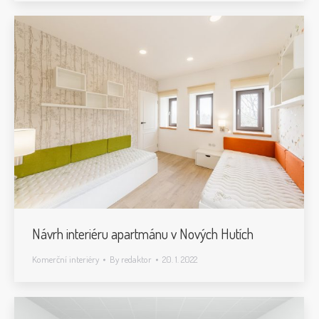
Návrh interiéru apartmánu v Nových Hutích
Komerční interiéry
By
redaktor
20. 1. 2022