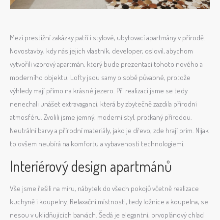
Mezi prestižní zakázky patří i stylové, ubytovací apartmány v přírodě.
Novostavby, kdy nás jejich vlastník, developer, oslovil, abychom
vytvořili vzorový apartmán, který bude prezentací tohoto nového a
moderního objektu. Lofty jsou samy o sobě půvabné, protože
výhledy mají přímo na krásné jezero. Při realizaci jsme se tedy
nenechali unášet extravagancí, která by zbytečně zazdila přírodní
atmosféru. Zvolili jsme jemný, moderní styl, protkaný přírodou.
Neutrální barvy a přírodní materiály, jako je dřevo, zde hrají prim. Nijak
to ovšem neubírá na komfortu a vybavenosti technologiemi.
Interiérový design apartmánů
Vše jsme řešili na míru, nábytek do všech pokojů včetně realizace
kuchyně i koupelny. Relaxační místnosti, tedy ložnice a koupelna, se
nesou v uklidňujících barvách. Šedá je elegantní, prvoplánový chlad