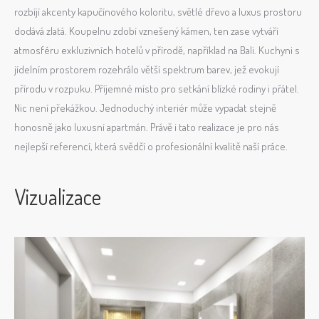
rozbíjí akcenty kapučínového koloritu, světlé dřevo a luxus prostoru
dodává zlatá. Koupelnu zdobí vznešený kámen, ten zase vytváří
atmosféru exkluzivních hotelů v přírodě, například na Bali. Kuchyni s
jídelním prostorem rozehrálo větší spektrum barev, jež evokují
přírodu v rozpuku. Příjemné místo pro setkání blízké rodiny i přátel.
Nic není překážkou. Jednoduchý interiér může vypadat stejně
honosně jako luxusní apartmán. Právě i tato realizace je pro nás
nejlepší referencí, která svědčí o profesionální kvalitě naší práce.
Vizualizace