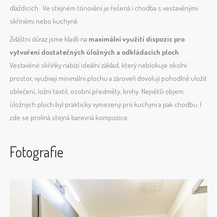
dlaždicích. Ve stejném tónování je řešená i chodba s vestavěnými
skříněmi nebo kuchyně.
Zvláštní důraz jsme kladli na
maximální využití dispozic pro
vytvoření dostatečných úložných a odkládacích ploch
.
Vestavěné skříňky nabízí ideální základ, který neblokuje okolní
prostor, využívají minimální plochu a zároveň dovolují pohodlně uložit
oblečení, ložní textil, osobní předměty, knihy. Největší objem
úložných ploch byl prakticky vymezený pro kuchyni a pak chodbu. I
zde se prolíná stejná barevná kompozice.
Fotografie