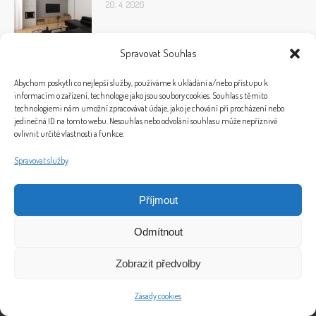
20. 4. 2026
Spravovat Souhlas
Abychom poskytli co nejlepší služby, používáme k ukládání a/nebo přístupu k
informacím o zařízení, technologie jako jsou soubory cookies. Souhlas s těmito
technologiemi nám umožní zpracovávat údaje, jako je chování při procházení nebo
jedinečná ID na tomto webu. Nesouhlas nebo odvolání souhlasu může nepříznivě
ovlivnit určité vlastnosti a funkce.
Spravovat služby
Příjmout
© 2026 Bytový design a home staging Ivet Design
Odmítnout
Plukovníka Malého 1856/5, 370 05 Č. Budějovice
Telefon: +420 724 004 635, E-mail: info@ivet-design.cz
Zobrazit předvolby
"Bytový design a práce s lidmi obohacuje můj každodenní život“ (Iveta Březinová)
Marketing by
Clocan
-
Jakubmasek.cz
.
Zásady cookies
Bottom-menu