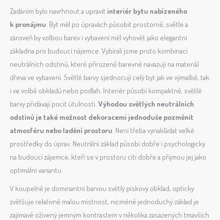
Zadáním bylo navrhnout a upravit
interiér bytu nabízeného
k pronájmu
. Byt měl po úpravách působit prostorně, světle a
zároveň by volbou barev i vybavení měl vyhovět jako elegantní
základna pro budoucí nájemce. Vybírali jsme proto kombinaci
neutrálních odstínů, které přirozeně barevně navazují na materiál
dřeva ve vybavení. Světlé barvy sjednocují celý byt jak ve výmalbě, tak
i ve volbě obkladů nebo podlah. Interiér působí kompaktně, světlé
barvy přidávají pocit útulnosti.
Výhodou světlých neutrálních
odstínů je také možnost dekoracemi jednoduše pozměnit
atmosféru nebo ladění prostoru
. Není třeba vynakládat velké
prostředky do úprav. Neutrální základ působí dobře i psychologicky
na budoucí zájemce, kteří se v prostoru cítí dobře a přijmou jej jako
optimální variantu.
V koupelně je dominantní barvou světlý pískový obklad, opticky
zvětšuje relativně malou místnost, nicméně jednoduchý základ je
zajímavě oživený jemným kontrastem v několika zasazených tmavších