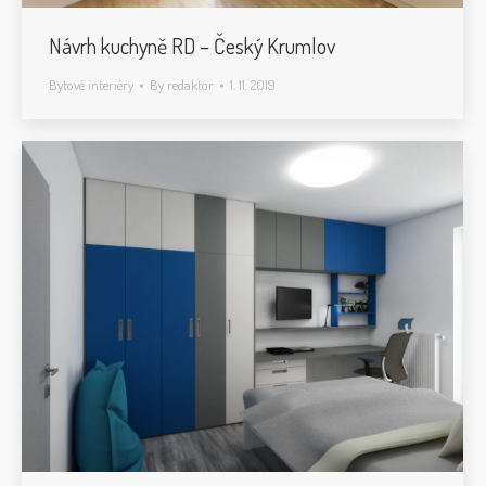
Návrh kuchyně RD – Český Krumlov
Bytové interiéry
By
redaktor
1. 11. 2019