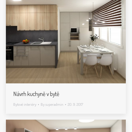
Návrh kuchyně v bytě
Bytové interiéry
By
superadmin
20. 9. 2017