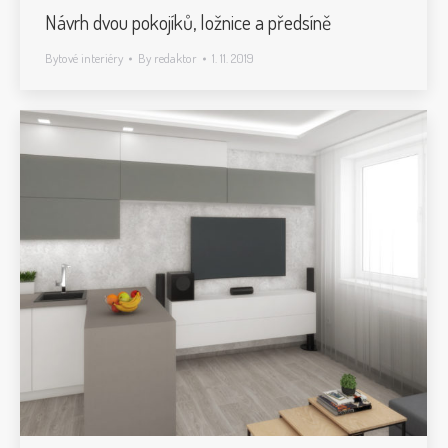
Návrh dvou pokojíků, ložnice a předsíně
Bytové interiéry
By
redaktor
1. 11. 2019