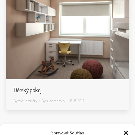
Dětský pokoj
Bytové interiéry
By
superadmin
19. 6. 2017
Spravovat Souhlas
1
2
3
4
5
6