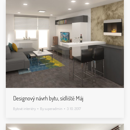
Designový návrh bytu, sídliště Máj
Bytové interiéry
By
superadmin
3. 10. 2017