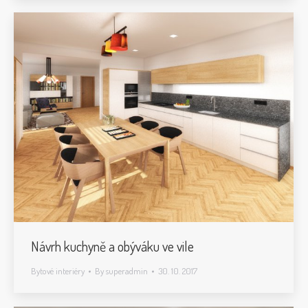
Návrh kuchyně a obýváku ve vile
Bytové interiéry
By
superadmin
30. 10. 2017