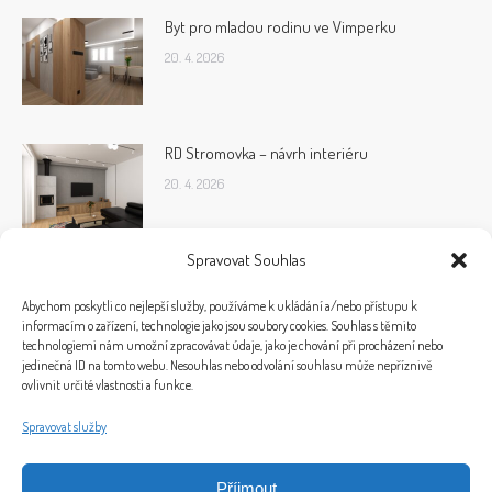
Byt pro mladou rodinu ve Vimperku
20. 4. 2026
RD Stromovka – návrh interiéru
20. 4. 2026
Spravovat Souhlas
Abychom poskytli co nejlepší služby, používáme k ukládání a/nebo přístupu k
informacím o zařízení, technologie jako jsou soubory cookies. Souhlas s těmito
technologiemi nám umožní zpracovávat údaje, jako je chování při procházení nebo
jedinečná ID na tomto webu. Nesouhlas nebo odvolání souhlasu může nepříznivě
ovlivnit určité vlastnosti a funkce.
Spravovat služby
Příjmout