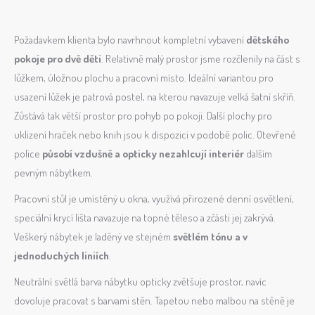
Požadavkem klienta bylo navrhnout kompletní vybavení
dětského
pokoje pro dvě děti
. Relativně malý prostor jsme rozčlenily na část s
lůžkem, úložnou plochu a pracovní místo. Ideální variantou pro
usazení lůžek je patrová postel, na kterou navazuje velká šatní skříň.
Zůstává tak větší prostor pro pohyb po pokoji. Další plochy pro
uklizení hraček nebo knih jsou k dispozici v podobě polic. Otevřené
police
působí vzdušně a opticky nezahlcují interiér
dalším
pevným nábytkem.
Pracovní stůl je umístěný u okna, využívá přirozené denní osvětlení,
speciální krycí lišta navazuje na topné těleso a zčásti jej zakrývá.
Veškerý nábytek je laděný ve stejném
světlém tónu a v
jednoduchých liniích
.
Neutrální světlá barva nábytku opticky zvětšuje prostor, navíc
dovoluje pracovat s barvami stěn. Tapetou nebo malbou na stěně je