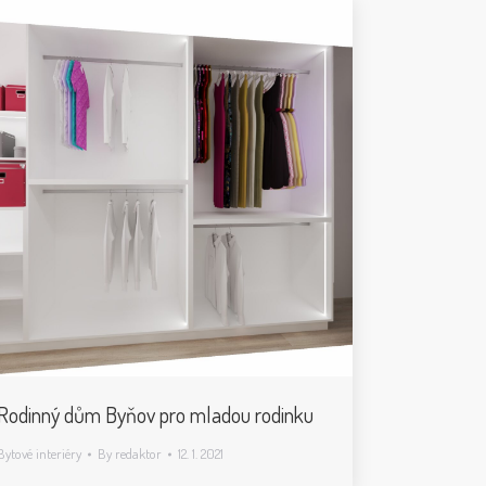
Rodinný dům Byňov pro mladou rodinku
Bytové interiéry
By
redaktor
12. 1. 2021