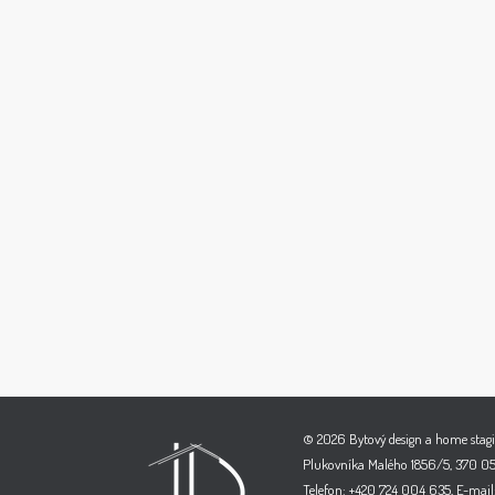
© 2026 Bytový design a home stagi
Plukovníka Malého 1856/5, 370 05
Telefon: +420 724 004 635, E-mail: