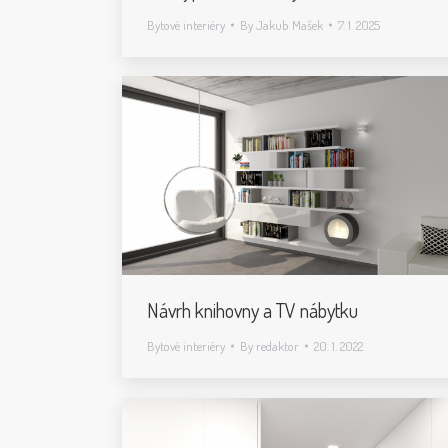
Bytové interiéry
By
Jakub Mašek
7. 1. 2025
Návrh knihovny a TV nábytku
Bytové interiéry
By
redaktor
20. 1. 2022