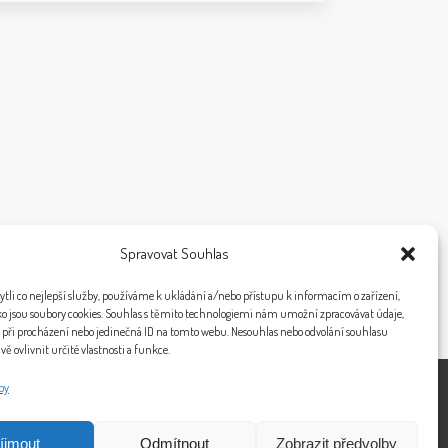
Spravovat Souhlas
li co nejlepší služby, používáme k ukládání a/nebo přístupu k informacím o zařízení,
ko jsou soubory cookies. Souhlas s těmito technologiemi nám umožní zpracovávat údaje,
í při procházení nebo jedinečná ID na tomto webu. Nesouhlas nebo odvolání souhlasu
ě ovlivnit určité vlastnosti a funkce.
by
íjmout
Odmítnout
Zobrazit předvolby
ference
Certifikáty
Kontakt
Blog
Zásady cookies (EU)