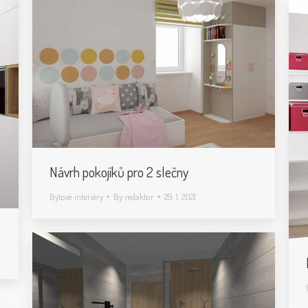
Návrh pokojíků pro 2 slečny
Bytové interiéry
By
redaktor
29. 1. 2021