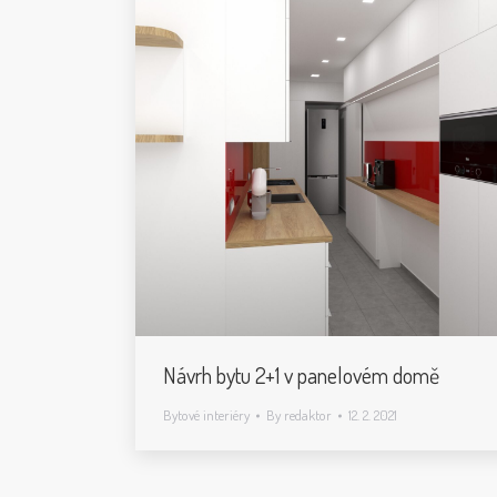
Návrh bytu 2+1 v panelovém domě
Bytové interiéry
By
redaktor
12. 2. 2021