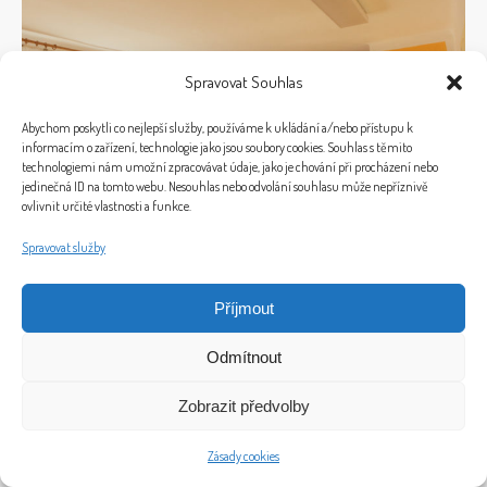
Spravovat Souhlas
Abychom poskytli co nejlepší služby, používáme k ukládání a/nebo přístupu k
informacím o zařízení, technologie jako jsou soubory cookies. Souhlas s těmito
technologiemi nám umožní zpracovávat údaje, jako je chování při procházení nebo
jedinečná ID na tomto webu. Nesouhlas nebo odvolání souhlasu může nepříznivě
ovlivnit určité vlastnosti a funkce.
Spravovat služby
Příjmout
Odmítnout
Zobrazit předvolby
Zásady cookies