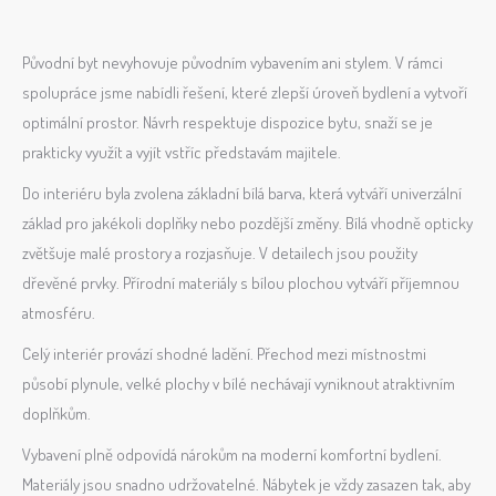
Původní byt nevyhovuje původním vybavením ani stylem. V rámci
spolupráce jsme nabídli řešení, které zlepší úroveň bydlení a vytvoří
optimální prostor. Návrh respektuje dispozice bytu, snaží se je
prakticky využít a vyjít vstříc představám majitele.
Do interiéru byla zvolena základní bílá barva, která vytváří univerzální
základ pro jakékoli doplňky nebo pozdější změny. Bílá vhodně opticky
zvětšuje malé prostory a rozjasňuje. V detailech jsou použity
dřevěné prvky. Přírodní materiály s bílou plochou vytváří příjemnou
atmosféru.
Celý interiér provází shodné ladění. Přechod mezi místnostmi
působí plynule, velké plochy v bílé nechávají vyniknout atraktivním
doplňkům.
Vybavení plně odpovídá nárokům na moderní komfortní bydlení.
Materiály jsou snadno udržovatelné. Nábytek je vždy zasazen tak, aby