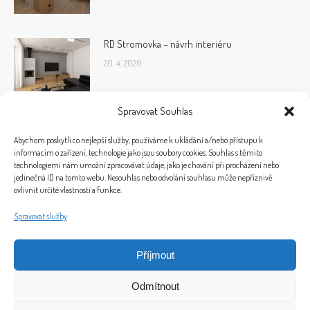
RD Stromovka – návrh interiéru
20. 4. 2026
Spravovat Souhlas
Abychom poskytli co nejlepší služby, používáme k ukládání a/nebo přístupu k
informacím o zařízení, technologie jako jsou soubory cookies. Souhlas s těmito
technologiemi nám umožní zpracovávat údaje, jako je chování při procházení nebo
jedinečná ID na tomto webu. Nesouhlas nebo odvolání souhlasu může nepříznivě
ovlivnit určité vlastnosti a funkce.
Spravovat služby
Příjmout
© 2026 Bytový design a home staging Ivet Design
Odmítnout
Plukovníka Malého 1856/5, 370 05 Č. Budějovice
Telefon: +420 724 004 635, E-mail: info@ivet-design.cz