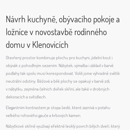
Návrh kuchyně, obývacího pokoje a
ložnice v novostavbě rodinného
domu v Klenovicích
Otevřený prostor kombinuje plochu pro kuchyni, jídelní kout i
obývák s pohodlným sezením. Nábytek, výmalba i základ v barvě
podlahy tak spolu musí korespondovat. Volili jsme výhradně světlé
neutrální odstíny. Béžové a bílé plochy se opakují v barvě zdí,
v nábytku, zejména čelních dvířek skříní, ale také v drobných
dekoracích a svítidlech.
Elegantním kontrastem je stopa šedé, které zaznívá v potahu
velkého rohového gauče a krbových kamen.
Nábytkové skříně využívají efektně lesklý povrch bílých dveří, který