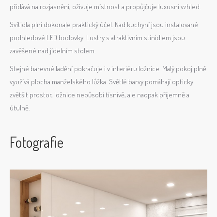
přidává na rozjasnění, oživuje místnost a propůjčuje luxusní vzhled.
Svítidla plní dokonale praktický účel. Nad kuchyní jsou instalované
podhledové LED bodovky. Lustry s atraktivním stínidlem jsou
zavěšené nad jídelním stolem.
Stejné barevné ladění pokračuje i v interiéru ložnice. Malý pokoj plně
využívá plocha manželského lůžka. Světlé barvy pomáhají opticky
zvětšit prostor, ložnice nepůsobí tísnivě, ale naopak příjemně a
útulně.
Fotografie