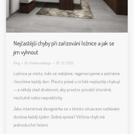
Nejčastější chyby při zařizování ložnice a jak se
jim vyhnout
Blog
By
hlaskovadesign
30. 10. 2025
Ložnice je místo, kde se nabíjíme, regenerujeme a začínáme
i končíme každý den. Přesto právě u ní lidé nejčastěji chybují
— a někdy stačí drobnost, aby prostor působil stísněně,
neútulně nebo neprakticky.
Jako interiérová designérka se s těmito situacemi setkávám
doslova každý týden. Dobrá zpráva? Většina chyb má
jednoduché řešení.