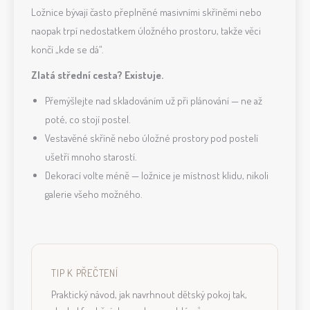
Ložnice bývají často přeplněné masivními skříněmi nebo
naopak trpí nedostatkem úložného prostoru, takže věci
končí „kde se dá“.
Zlatá střední cesta? Existuje.
Přemýšlejte nad skladováním už při plánování — ne až
poté, co stojí postel.
Vestavěné skříně nebo úložné prostory pod postelí
ušetří mnoho starostí.
Dekorací volte méně — ložnice je místnost klidu, nikoli
galerie všeho možného.
TIP K PŘEČTENÍ
Praktický návod, jak navrhnout dětský pokoj tak,