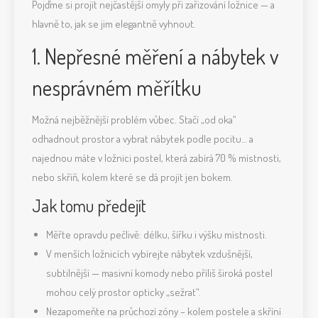
Pojďme si projít nejčastější omyly při zařizování ložnice — a
hlavně to, jak se jim elegantně vyhnout.
1. Nepřesné měření a nábytek v
nesprávném měřítku
Možná nejběžnější problém vůbec. Stačí „od oka“
odhadnout prostor a vybrat nábytek podle pocitu… a
najednou máte v ložnici postel, která zabírá 70 % místnosti,
nebo skříň, kolem které se dá projít jen bokem.
Jak tomu předejít
Měřte opravdu pečlivě: délku, šířku i výšku místnosti.
V menších ložnicích vybírejte nábytek vzdušnější,
subtilnější — masivní komody nebo příliš široká postel
mohou celý prostor opticky „sežrat“.
Nezapomeňte na průchozí zóny – kolem postele a skříní