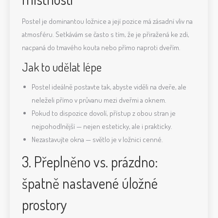
Postel je dominantou ložnice a její pozice má zásadní vliv na
atmosféru. Setkávám se často s tím, že je přiražená ke zdi,
nacpaná do tmavého kouta nebo přímo naproti dveřím.
Jak to udělat lépe
Postel ideálně postavte tak, abyste viděli na dveře, ale
neleželi přímo v průvanu mezi dveřmi a oknem.
Pokud to dispozice dovolí, přístup z obou stran je
nejpohodlnější — nejen esteticky, ale i prakticky.
Nezastavujte okna — světlo je v ložnici cenné.
3. Přeplněno vs. prázdno:
špatně nastavené úložné
prostory