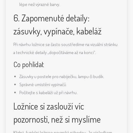
lépe než výrazné barvy.
6. Zapomenuté detaily:
zásuvky, vypínače, kabeláž
Při návrhu ložnice se často soustředíme na vizuální stránku
a technické detaily „dopočítáváme až na konci“.
Co pohlídat
Zásuvky u postele pro nabíječku, lampu či budík.
Správné umístění vypínačů.
Počítejte s kabeláží už při návrhu.
Ložnice si zaslouží víc
pozornosti, než si myslíme
Klidná, funkční ložnice nevzniká náhodou. Je výsledkem