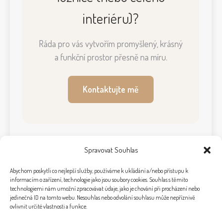
interiéru)?
Ráda pro vás vytvořím promyšlený, krásný
a funkční prostor přesně na míru.
Kontaktujte mě
Spravovat Souhlas
Abychom poskytli co nejlepší služby, používáme k ukládání a/nebo přístupu k
informacím o zařízení, technologie jako jsou soubory cookies. Souhlas s těmito
technologiemi nám umožní zpracovávat údaje, jako je chování při procházení nebo
jedinečná ID na tomto webu. Nesouhlas nebo odvolání souhlasu může nepříznivě
ovlivnit určité vlastnosti a funkce.