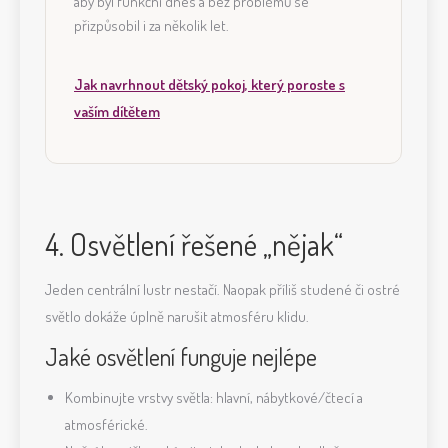
aby byl funkční dnes a bez problémů se
přizpůsobil i za několik let.
Jak navrhnout dětský pokoj, který poroste s
vaším dítětem
4. Osvětlení řešené „nějak“
Jeden centrální lustr nestačí. Naopak příliš studené či ostré
světlo dokáže úplně narušit atmosféru klidu.
Jaké osvětlení funguje nejlépe
Kombinujte vrstvy světla: hlavní, nábytkové/čtecí a
atmosférické.