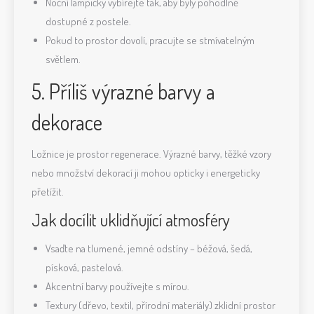
Noční lampičky vybírejte tak, aby byly pohodlně
dostupné z postele.
Pokud to prostor dovolí, pracujte se stmívatelným
světlem.
5. Příliš výrazné barvy a
dekorace
Ložnice je prostor regenerace. Výrazné barvy, těžké vzory
nebo množství dekorací ji mohou opticky i energeticky
přetížit.
Jak docílit uklidňující atmosféry
Vsaďte na tlumené, jemné odstíny – béžová, šedá,
písková, pastelová.
Akcentní barvy používejte s mírou.
Textury (dřevo, textil, přírodní materiály) zklidní prostor