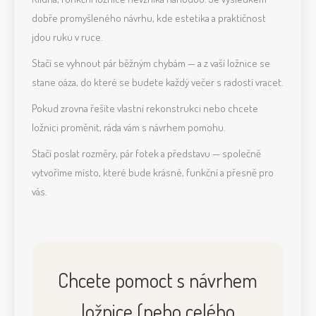
dobře promyšleného návrhu, kde estetika a praktičnost
jdou ruku v ruce.
Stačí se vyhnout pár běžným chybám — a z vaší ložnice se
stane oáza, do které se budete každý večer s radostí vracet.
Pokud zrovna řešíte vlastní rekonstrukci nebo chcete
ložnici proměnit, ráda vám s návrhem pomohu.
Stačí poslat rozměry, pár fotek a představu — společně
vytvoříme místo, které bude krásné, funkční a přesně pro
vás.
Chcete pomoct s návrhem
ložnice (nebo celého