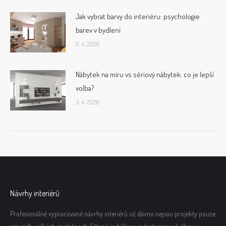
Jak vybrat barvy do interiéru: psychologie
barev v bydlení
5. 4. 2026
Nábytek na míru vs sériový nábytek: co je lepší
volba?
3. 4. 2026
Návrhy interiérů
Profesionálně vypracované návrhy interiérů už dávno nejsou projekty pouze