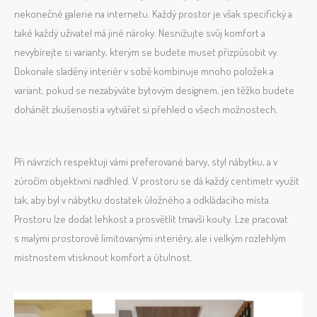
nekonečné galerie na internetu. Každý prostor je však specifický a
také každý uživatel má jiné nároky. Nesnižujte svůj komfort a
nevybírejte si varianty, kterým se budete muset přizpůsobit vy.
Dokonale sladěný interiér v sobě kombinuje mnoho položek a
variant, pokud se nezabýváte bytovým designem, jen těžko budete
dohánět zkušenosti a vytvářet si přehled o všech možnostech.
Při návrzích respektuji vámi preferované barvy, styl nábytku, a v
zúročím objektivní nadhled. V prostoru se dá každý centimetr využít
tak, aby byl v nábytku dostatek úložného a odkládacího místa.
Prostoru lze dodat lehkost a prosvětlit tmavší kouty. Lze pracovat
s malými prostorově limitovanými interiéry, ale i velkým rozlehlým
místnostem vtisknout komfort a útulnost.