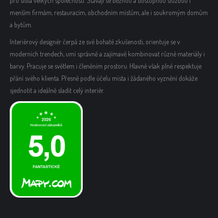
pro sídla velkých společností. Stávají se běžnou a dostupnou službou i
menším firmám, restauracím, obchodním místům, ale i soukromým domům
a bytům.
Interiérový designér čerpá ze své bohaté zkušenosti, orientuje se v
moderních trendech, umí správně a zajímavě kombinovat různé materiály i
barvy. Pracuje se světlem i členěním prostoru. Hlavně však plně respektuje
přání svého klienta. Přesně podle účelu místa i žádaného vyznění dokáže
sjednotit a ideálně sladit celý interiér.