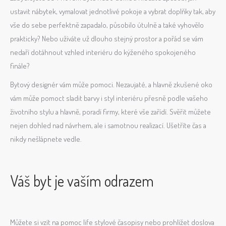
ustavit nábytek, vymalovat jednotlivé pokoje a vybrat doplňky tak, aby
vše do sebe perfektně zapadalo, působilo útulně a také vyhovělo
prakticky? Nebo užíváte už dlouho stejný prostor a pořád se vám
nedaří dotáhnout vzhled interiéru do kýženého spokojeného
finále?
Bytový designér vám může pomoci. Nezaujaté, a hlavně zkušené oko
vám může pomoct sladit barvy i styl interiéru přesně podle vašeho
životního stylu a hlavně, poradí firmy, které vše zařídí. Svěřit můžete
nejen dohled nad návrhem, ale i samotnou realizací. Ušetříte čas a
nikdy nešlápnete vedle.
Váš byt je vaším odrazem
Můžete si vzít na pomoc life stylové časopisy nebo prohlížet doslova