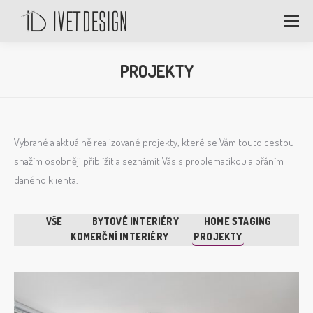
PROJEKTY
Vybrané a aktuálně realizované projekty, které se Vám touto cestou
snažím osobněji přiblížit a seznámit Vás s problematikou a přáním
daného klienta.
VŠE
BYTOVÉ INTERIÉRY
HOME STAGING
KOMERČNÍ INTERIÉRY
PROJEKTY