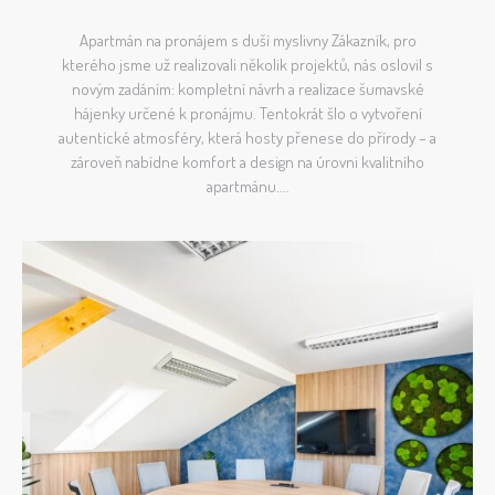
Apartmán na pronájem s duší myslivny Zákazník, pro
kterého jsme už realizovali několik projektů, nás oslovil s
novým zadáním: kompletní návrh a realizace šumavské
hájenky určené k pronájmu. Tentokrát šlo o vytvoření
autentické atmosféry, která hosty přenese do přírody – a
zároveň nabídne komfort a design na úrovni kvalitního
apartmánu....