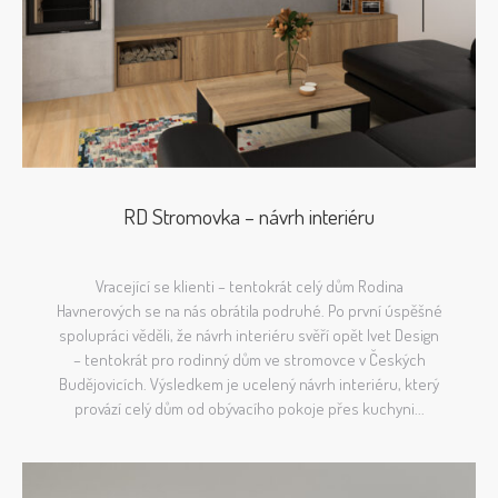
RD Stromovka – návrh interiéru
Vracející se klienti – tentokrát celý dům Rodina
Havnerových se na nás obrátila podruhé. Po první úspěšné
spolupráci věděli, že návrh interiéru svěří opět Ivet Design
– tentokrát pro rodinný dům ve stromovce v Českých
Budějovicích. Výsledkem je ucelený návrh interiéru, který
provází celý dům od obývacího pokoje přes kuchyni...