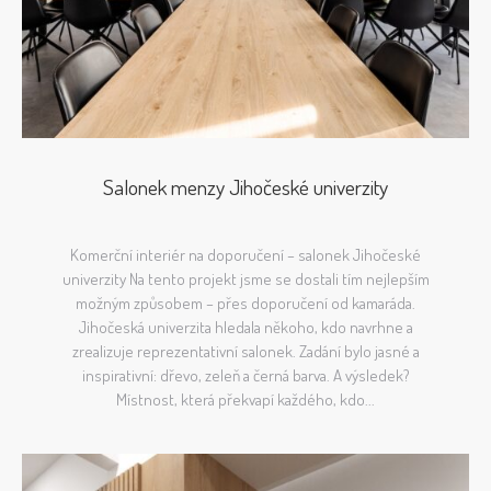
Salonek menzy Jihočeské univerzity
Komerční interiér na doporučení – salonek Jihočeské
univerzity Na tento projekt jsme se dostali tím nejlepším
možným způsobem – přes doporučení od kamaráda.
Jihočeská univerzita hledala někoho, kdo navrhne a
zrealizuje reprezentativní salonek. Zadání bylo jasné a
inspirativní: dřevo, zeleň a černá barva. A výsledek?
Místnost, která překvapí každého, kdo...