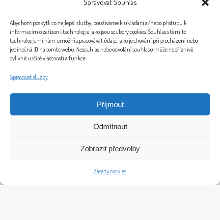
Spravovat Souhlas
Návrh bytu pro mladou rodinu
Abychom poskytli co nejlepší služby, používáme k ukládání a/nebo přístupu k
informacím o zařízení, technologie jako jsou soubory cookies. Souhlas s těmito
technologiemi nám umožní zpracovávat údaje, jako je chování při procházení nebo
jedinečná ID na tomto webu. Nesouhlas nebo odvolání souhlasu může nepříznivě
Tato rodina se na nás obrátila již podruhé. Poprvé jsme jim
ovlivnit určité vlastnosti a funkce.
pomáhali s rekonstrukcí bytu, nyní jsme pro ně navrhli a
kompletně zrealizovali interiér jejich nového domova v
Spravovat služby
novostavbě v Českých Budějovicích. Cílem bylo vytvořit
pohodlné, moderní a praktické bydlení, které bude
Příjmout
odpovídat potřebám celé rodiny. Předsíň: první dojem,
který...
Odmítnout
Zobrazit předvolby
Zásady cookies