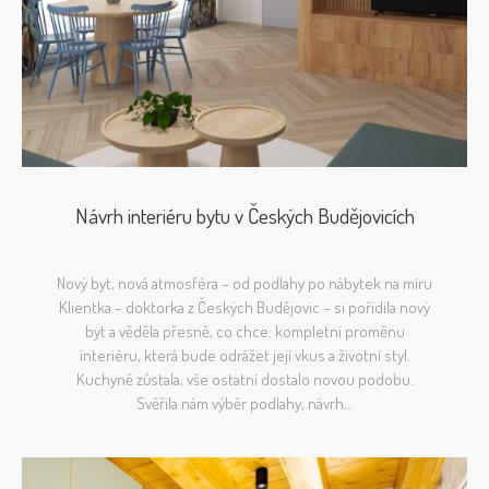
Návrh interiéru bytu v Českých Budějovicích
Nový byt, nová atmosféra – od podlahy po nábytek na míru
Klientka – doktorka z Českých Budějovic – si pořídila nový
byt a věděla přesně, co chce: kompletní proměnu
interiéru, která bude odrážet její vkus a životní styl.
Kuchyně zůstala, vše ostatní dostalo novou podobu.
Svěřila nám výběr podlahy, návrh...