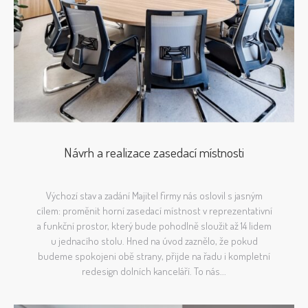
Návrh a realizace zasedací místnosti
Výchozí stav a zadání Majitel firmy nás oslovil s jasným
cílem: proměnit horní zasedací místnost v reprezentativní
a funkční prostor, který bude pohodlně sloužit až 14 lidem
u jednacího stolu. Hned na úvod zaznělo, že pokud
budeme spokojeni obě strany, přijde na řadu i kompletní
redesign dolních kanceláří. To nás...