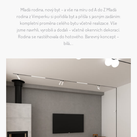
Mladá rodina, nový byt – a vše na míru od A do Z Mladá
rodina z Vimperku si pořídila byt a přišla s jasným zadáním:
kompletní proměna celého bytu včetně realizace. Vše
jsme navrhli, vyrobili a dodali – včetně okenních dekorací.
Rodina se nastěhovala do hotového. Barevný koncept –
bílá,...