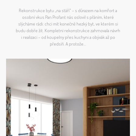
Rekonstrukce bytu „na stáří" – s důrazem na komfort a
osobní vkus Pan Profant nás oslovil s přáním, které
slýcháme rádi: chci mít konečně hezký byt, ve kterém si
budu dobře žít. Kompletní rekonstrukce zahrnovala návrh
i realizaci – od koupelny přes kuchyni a obývák až po
předsíň. A protože...