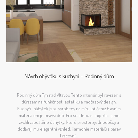
Návrh obýváku s kuchyní – Rodinný dům
Rodinný dům Týn nad Vltavou Tento interiér byl navržen s
důrazem na funkčnost, estetiku a nadčasový design.
Kuchyň i nábytek jsou vyrobeny na míru, přičemž hlavním
materiálem je tmavší dub. Pro snadnou manipulaci jsme
zvolili zapuštěné úchytky, které prostor zjednodušují a
dodávají mu elegantní vzhled. Harmonie materiálů a barev
Pracovní...