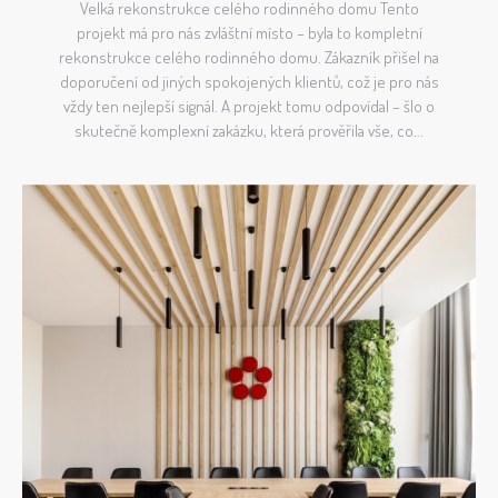
Velká rekonstrukce celého rodinného domu Tento
projekt má pro nás zvláštní místo – byla to kompletní
rekonstrukce celého rodinného domu. Zákazník přišel na
doporučení od jiných spokojených klientů, což je pro nás
vždy ten nejlepší signál. A projekt tomu odpovídal – šlo o
skutečně komplexní zakázku, která prověřila vše, co...