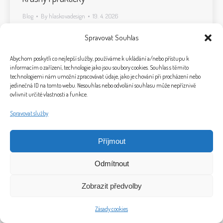
Blog
By
hlaskovadesign
19. 4. 2026
Spravovat Souhlas
Abychom poskytli co nejlepší služby, používáme k ukládání a/nebo přístupu k
informacím o zařízení, technologie jako jsou soubory cookies. Souhlas s těmito
technologiemi nám umožní zpracovávat údaje, jako je chování při procházení nebo
jedinečná ID na tomto webu. Nesouhlas nebo odvolání souhlasu může nepříznivě
ovlivnit určité vlastnosti a funkce.
Spravovat služby
Příjmout
© 2026 Bytový design a home staging Ivet Design
Plukovníka Malého 1856/5, 370 05 Č. Budějovice
Odmítnout
Telefon: +420 724 004 635, E-mail: info@ivet-design.cz
"Bytový design a práce s lidmi obohacuje můj každodenní život“ (Iveta Březinová)
Zobrazit předvolby
Marketing by
Clocan
-
Jakubmasek.cz
.
Bottom-menu
Zásady cookies