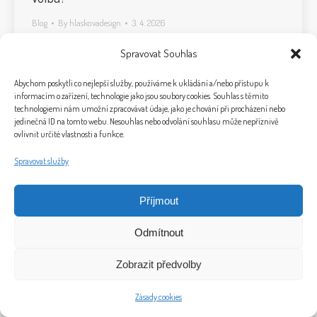
Blog
By
hlaskovadesign
3. 4. 2026
Spravovat Souhlas
Abychom poskytli co nejlepší služby, používáme k ukládání a/nebo přístupu k
informacím o zařízení, technologie jako jsou soubory cookies. Souhlas s těmito
technologiemi nám umožní zpracovávat údaje, jako je chování při procházení nebo
jedinečná ID na tomto webu. Nesouhlas nebo odvolání souhlasu může nepříznivě
ovlivnit určité vlastnosti a funkce.
Spravovat služby
Příjmout
© 2026 Bytový design a home staging Ivet Design
Plukovníka Malého 1856/5, 370 05 Č. Budějovice
Odmítnout
Telefon: +420 724 004 635, E-mail: info@ivet-design.cz
"Bytový design a práce s lidmi obohacuje můj každodenní život“ (Iveta Březinová)
Zobrazit předvolby
Marketing by
Clocan
-
Jakubmasek.cz
.
Bottom-menu
Zásady cookies