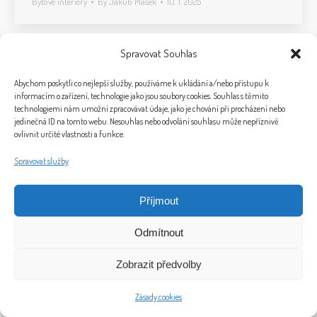
Bytové interiéry
By
Jakub Mašek
10. 1. 2025
Spravovat Souhlas
Abychom poskytli co nejlepší služby, používáme k ukládání a/nebo přístupu k
informacím o zařízení, technologie jako jsou soubory cookies. Souhlas s těmito
technologiemi nám umožní zpracovávat údaje, jako je chování při procházení nebo
jedinečná ID na tomto webu. Nesouhlas nebo odvolání souhlasu může nepříznivě
ovlivnit určité vlastnosti a funkce.
Spravovat služby
© 2026 Bytový design a home staging Ivet Design
Příjmout
Plukovníka Malého 1856/5, 370 05 Č. Budějovice
Telefon: +420 724 004 635, E-mail: info@ivet-design.cz
Odmítnout
"Bytový design a práce s lidmi obohacuje můj každodenní život“ (Iveta Březinová)
Marketing by
Clocan
-
Jakubmasek.cz
.
Zobrazit předvolby
Bottom-menu
Zásady cookies