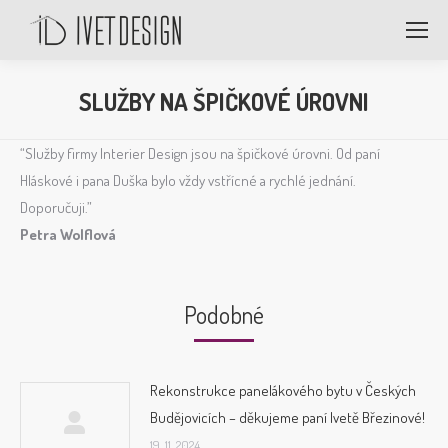
SLUŽBY NA ŠPIČKOVÉ ÚROVNI
“Služby firmy Interier Design jsou na špičkové úrovni. Od paní
Hláskové i pana Duška bylo vždy vstřícné a rychlé jednání.
Doporučuji.”
Petra Wolflová
Podobné
Rekonstrukce panelákového bytu v Českých
Budějovicích – děkujeme paní Ivetě Březinové!
19. 11. 2024