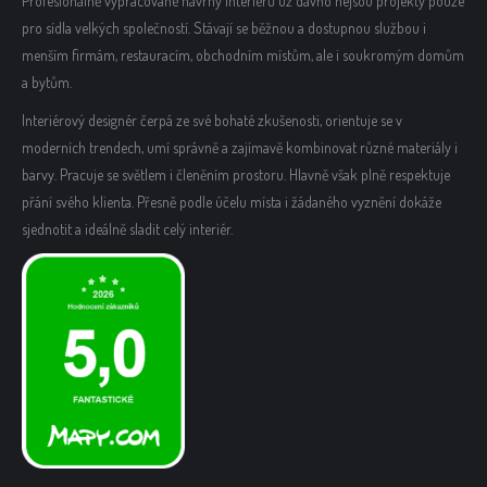
Profesionálně vypracované návrhy interiérů už dávno nejsou projekty pouze
pro sídla velkých společností. Stávají se běžnou a dostupnou službou i
menším firmám, restauracím, obchodním místům, ale i soukromým domům
a bytům.
Interiérový designér čerpá ze své bohaté zkušenosti, orientuje se v
moderních trendech, umí správně a zajímavě kombinovat různé materiály i
barvy. Pracuje se světlem i členěním prostoru. Hlavně však plně respektuje
přání svého klienta. Přesně podle účelu místa i žádaného vyznění dokáže
sjednotit a ideálně sladit celý interiér.