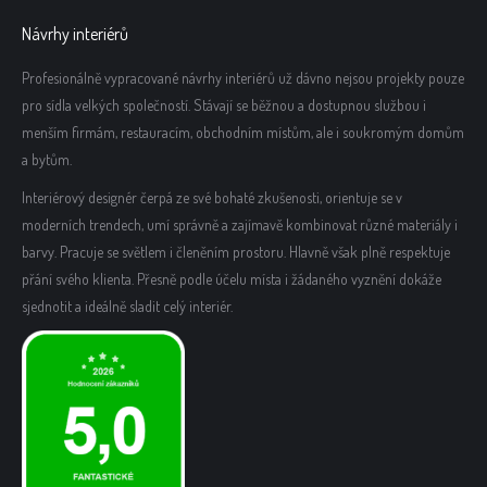
Návrhy interiérů
Profesionálně vypracované návrhy interiérů už dávno nejsou projekty pouze
pro sídla velkých společností. Stávají se běžnou a dostupnou službou i
menším firmám, restauracím, obchodním místům, ale i soukromým domům
a bytům.
Interiérový designér čerpá ze své bohaté zkušenosti, orientuje se v
moderních trendech, umí správně a zajímavě kombinovat různé materiály i
barvy. Pracuje se světlem i členěním prostoru. Hlavně však plně respektuje
přání svého klienta. Přesně podle účelu místa i žádaného vyznění dokáže
sjednotit a ideálně sladit celý interiér.