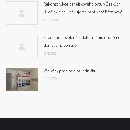
Rekonstrukce panelákového bytu v Českých
Budějovicích – děkujeme paní Ivetě Březinové!
19. 11. 2024
Z rodinné dovolené k dokonalému druhému
domovu na Šumavě
12. 11. 2024
Vše vždy probíhalo na jedničku
10. 3. 2021