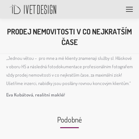
PRODEJ NEMOVITOSTI V CO NEJKRATŠÍM
ČASE
„Jednou větou – pro mne a mé klienty znamenají služby sl. Hláskové
v oboru HS a následná fotodokumentace profesionálním fotografem
vždy prodej nemovitosti v co nejkratším čase, za maximální zisk!
Ušetříme inzerci, nabídky jsou posílány rovnou koncovým klientům.“
Eva Kubátová, realitní makléř
Podobné