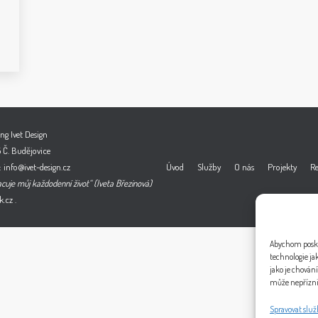
ng Ivet Design
 Č. Budějovice
 info@ivet-design.cz
Úvod
Služby
O nás
Projekty
Re
acuje můj každodenní život“ (Iveta Březinová)
.cz
.
Abychom poskyt
technologie ja
jako je chován
může nepřízniv
Spravovat služ