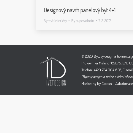
Designový návrh panelový byt 4+1
Bytové interiéry
By
superadmin
7. 2. 2017
© 2026 Bytový design a home stagi
Plukovníka Malého 1856/5, 370 05
Telefon: +420 724 004 635, E-mail:
"Bytový design a práce s lidmi oboh
Marketing by
Clocan
-
Jakubmasek