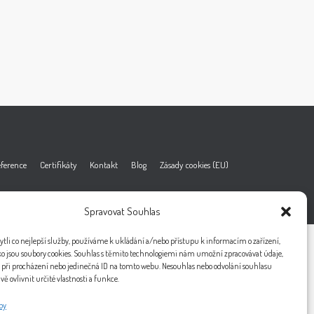
ference
Certifikáty
Kontakt
Blog
Zásady cookies (EU)
Spravovat Souhlas
li co nejlepší služby, používáme k ukládání a/nebo přístupu k informacím o zařízení,
ko jsou soubory cookies. Souhlas s těmito technologiemi nám umožní zpracovávat údaje,
í při procházení nebo jedinečná ID na tomto webu. Nesouhlas nebo odvolání souhlasu
ě ovlivnit určité vlastnosti a funkce.
by