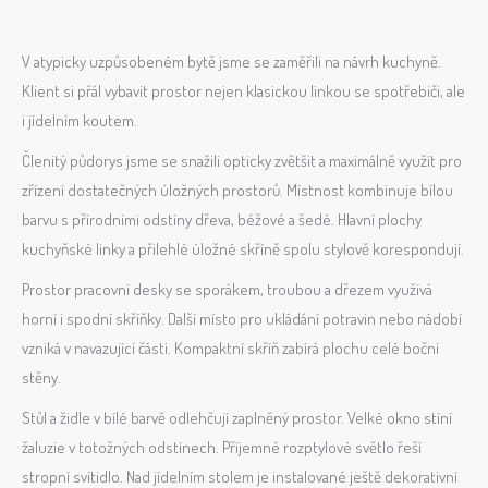
V atypicky uzpůsobeném bytě jsme se zaměřili na návrh kuchyně.
Klient si přál vybavit prostor nejen klasickou linkou se spotřebiči, ale
i jídelním koutem.
Členitý půdorys jsme se snažili opticky zvětšit a maximálně využít pro
zřízení dostatečných úložných prostorů. Místnost kombinuje bílou
barvu s přírodními odstíny dřeva, béžové a šedé. Hlavní plochy
kuchyňské linky a přilehlé úložné skříně spolu stylově korespondují.
Prostor pracovní desky se sporákem, troubou a dřezem využívá
horní i spodní skříňky. Další místo pro ukládání potravin nebo nádobí
vzniká v navazující části. Kompaktní skříň zabírá plochu celé boční
stěny.
Stůl a židle v bílé barvě odlehčují zaplněný prostor. Velké okno stíní
žaluzie v totožných odstínech. Příjemné rozptylové světlo řeší
stropní svítidlo. Nad jídelním stolem je instalované ještě dekorativní