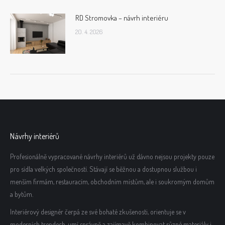
RD Stromovka – návrh interiéru
20. 4. 2026
Návrhy interiérů
Profesionálně vypracované návrhy interiérů už dávno nejsou projekty pouze
pro sídla velkých společností. Stávají se běžnou a dostupnou službou i
menším firmám, restauracím, obchodním místům, ale i soukromým domům
a bytům.
Interiérový designér čerpá ze své bohaté zkušenosti, orientuje se v
moderních trendech, umí správně a zajímavě kombinovat různé materiály i