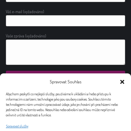
Váš e-mail (vyžadováno)
Vaše zpráva (vyžadováno)
Spravovat Souhlas
Alternative:
Abychom poskytli co nejlepší služby, používáme k ukládání a/nebo přístupu k
informacím o zařízení, technologie jako jsou soubory cookies. Souhlas s těmito
technologiemi nám umožní zpracovávat údaje, jako je chování při procházení nebo
jedinečná ID na tomto webu. Nesouhlas nebo odvolání souhlasu může nepříznivě
ovlivnit určité vlastnosti a funkce.
Spravovat služby