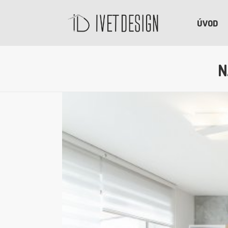
ÚVOD
N