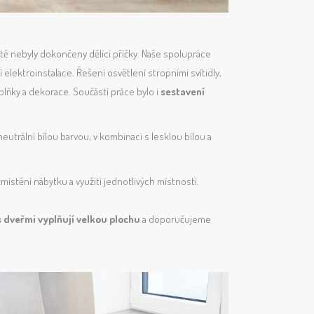
ště nebyly dokončeny dělící příčky. Naše spolupráce
 elektroinstalace. Řešení osvětlení stropními svítidly,
plňky a dekorace. Součástí práce bylo i
sestavení
utrální bílou barvou, v kombinaci s lesklou bílou a
ístění nábytku a využití jednotlivých místností.
 dveřmi vyplňují velkou plochu
a doporučujeme