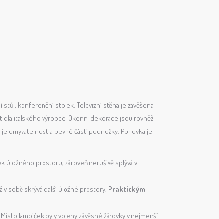
ní stůl, konferenční stolek. Televizní stěna je zavěšena
tidla italského výrobce. Okenní dekorace jsou rovněž
u je omyvatelnost a pevné části podnožky. Pohovka je
tek úložného prostoru, zároveň nerušivě splývá v
 v sobě skrývá další úložné prostory.
Praktickým
. Místo lampiček byly voleny závěsné žárovky v nejmenší