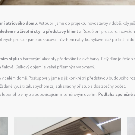
ení atriového domu
. Vstoupili jsme do projektu novostavby v době, kdy je
hledem na životní styl a představy klienta
. Rozdělení prostoru, rozvržení
otlivých prostor jsme pokračovali návrhem nábytku, vybavení až po finální do
ním stylu
s barevnými akcenty především fialové barvy. Celý dům je řešen ne
fialové. Celkový dojem je velmi příjemný a vyrovnaný.
ce v celém domě. Postupovaly jsme s již konkrétní představou budoucího rozm
žádané využití tak, abychom zajistili snadný přístup a dostatečný počet.
o lepeného vinylu a odpovídajícím interiérovým dveřím.
Podlaha společně s