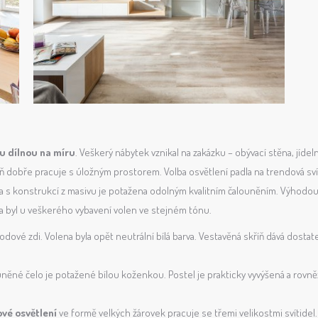
ou dílnou na míru
. Veškerý nábytek vznikal na zakázku – obývací stěna, jídel
ň dobře pracuje s úložným prostorem. Volba osvětlení padla na trendová sví
va s konstrukcí z masivu je potažena odolným kvalitním čalouněním. Výhodo
a byl u veškerého vybavení volen ve stejném tónu.
dové zdi. Volena byla opět neutrální bílá barva. Vestavěná skříň dává dosta
něné čelo je potažené bílou koženkou. Postel je prakticky vyvýšená a rovněž
vé osvětlení
ve formě velkých žárovek pracuje se třemi velikostmi svítidel