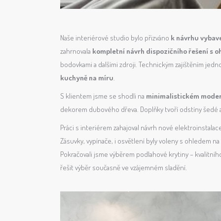
Naše interiérové studio bylo přizváno
k návrhu vybav
zahrnovala
kompletní návrh dispozičního řešení s o
bodovkami a dalšími zdroji. Technickým zajištěním jedn
kuchyně na míru
.
S klientem jsme se shodli na
minimalistickém moder
dekorem dubového dřeva. Doplňky tvoří odstíny šedé a 
Práci s interiérem zahajoval návrh nové elektroinstala
Zásuvky, vypínače, i osvětlení byly voleny s ohledem na 
Pokračovali jsme výběrem podlahové krytiny – kvalitníh
řešit výběr současně ve vzájemném sladění.