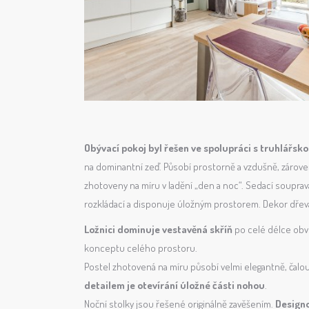
Obývací pokoj byl řešen ve spolupráci s truhlářsk
na dominantní zeď. Působí prostorně a vzdušně, zárove
zhotoveny na míru v ladění „den a noc“. Sedací soupra
rozkládací a disponuje úložným prostorem. Dekor dřev
Ložnici dominuje vestavěná skříň
po celé délce obvo
konceptu celého prostoru.
Postel zhotovená na míru působí velmi elegantně, čalou
detailem je otevírání úložné části nohou
.
Noční stolky jsou řešené originálně zavěšením.
Designo