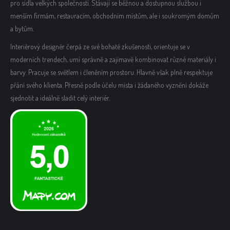
pro sídla velkých společností. Stávají se běžnou a dostupnou službou i
menším firmám, restauracím, obchodním místům, ale i soukromým domům
a bytům.
Interiérový designér čerpá ze své bohaté zkušenosti, orientuje se v
moderních trendech, umí správně a zajímavě kombinovat různé materiály i
barvy. Pracuje se světlem i členěním prostoru. Hlavně však plně respektuje
přání svého klienta. Přesně podle účelu místa i žádaného vyznění dokáže
sjednotit a ideálně sladit celý interiér.