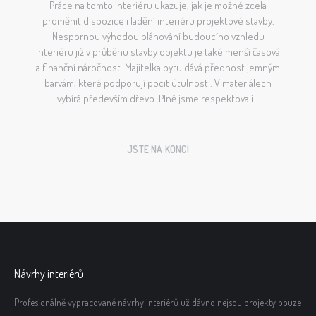
Práce na tomto interiéru ukazuje, jak je možné zcela
proměnit dispozice i ladění interiéru projektové stavby.
Nespornou výhodou plánování budoucího vzhledu
interiéru již v průběhu stavby objektu je také menší časová
a finanční náročnost. Majitelka bytu dává přednost jemným
barvám, které podporují pocit útulnosti. V materiálech
vybírá především dřevo. Plně jsme respektovali...
JSTE NA KONCI
Návrhy interiérů
Profesionálně vypracované návrhy interiérů už dávno nejsou projekty pouze